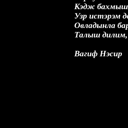
Кэдж бахмышам
Узр истэрэм д
Овладынла ба
Талыш дилим,
Вагиф Нэсир