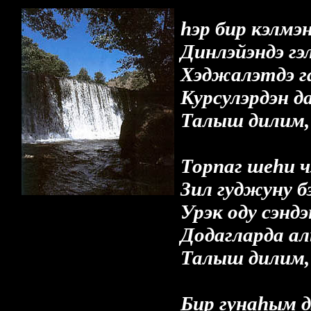
hэр бир кэлмэ
Динлэйэндэ гэл
Хэджалэтдэ га
Курсулэрдэн д
Талыш дилим,
Торпаг шеhи ч
Зил гуджуну б
Урэк оду сэндэ
Додагларда ал
Талыш дилим,
Бир гунаhым д