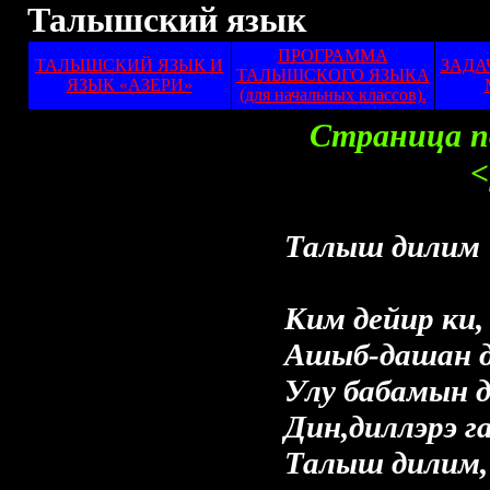
Талышский язык
ПРОГРАММА
ТАЛЫШСКИЙ ЯЗЫК И
ЗАДА
ТАЛЫШСКОГО ЯЗЫКА
ЯЗЫК «АЗЕРИ»
(для начальных классов).
Страница по
<
Талыш дилим
Ким дейир ки, 
Ашыб-дашан да
Улу бабамын д
Дин,диллэрэ г
Талыш дилим,