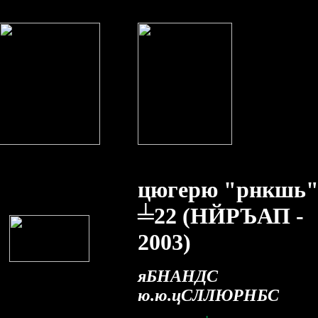
цюгерю "рнкшь
╧22 (НЙРЪАП -
2003)
яБНАНДС
ю.ю.цСЛЛЮРНБС