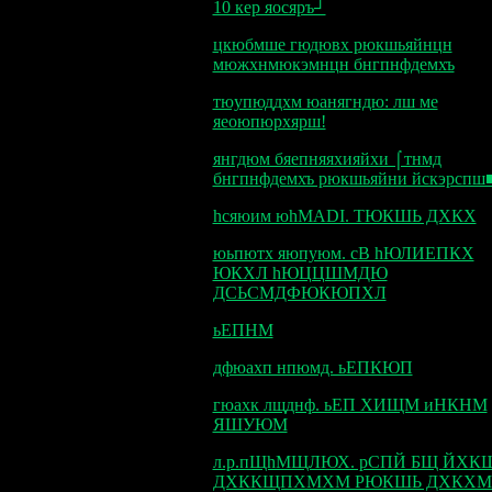
10 кер яосяръ┘
цкюбмше гюдювх рюкшьяйнцн
мюжхнмюкэмнцн бнгпнфдемхъ
тюупюддхм юанягндю: лш ме
яеоюпюрхярш!
янгдюм бяепняяхияйхи ⌠тнмд
бнгпнфдемхъ рюкшьяйни йскэрспш
hсяюим юhMADI. TЮКШЬ ДХКХ
юьпютх яюпуюм. сВ hЮЛИЕПКХ
ЮКХЛ hЮЦЦШМДЮ
ДСЬСМДФЮКЮПХЛ
ьЕПНМ
дфюахп нпюмд. ьЕПКЮП
гюахк лщднф. ьЕП ХИЩМ иНКНМ
ЯШУЮМ
л.р.пЩhМЩЛЮХ. рСПЙ БЩ ЙХК
ДХККЩПХМХМ РЮКШЬ ДХКХ